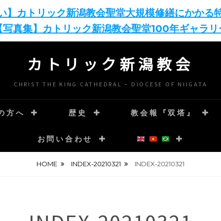
い】カトリック新潟教会聖堂大規模修繕にかかる
【写真集】カトリック新潟教会聖堂100年ギャラリ
カトリック新潟教会
CHRIST THE KING CATHEDRAL – DIOCESE OF NIIGATA
の方へ
歴史
教会報『双塔』
お問い合わせ
HOME
INDEX-20210321
INDEX-20210321