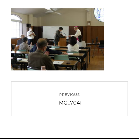
投
PREVIOUS
稿
Previous
IMG_7041
ナ
post:
ビ