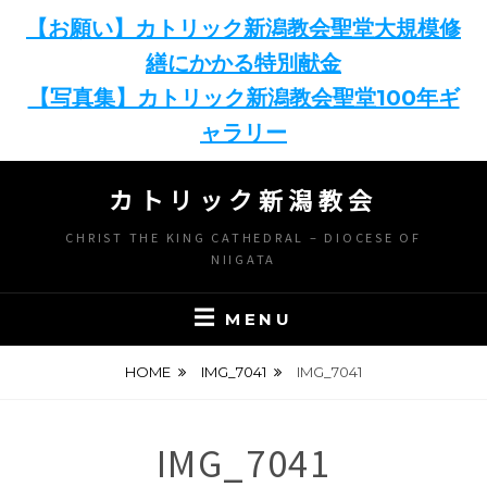
【お願い】カトリック新潟教会聖堂大規模修
繕にかかる特別献金
【写真集】カトリック新潟教会聖堂100年ギ
ャラリー
Skip
カトリック新潟教会
to
content
CHRIST THE KING CATHEDRAL – DIOCESE OF
NIIGATA
MENU
HOME
IMG_7041
IMG_7041
IMG_7041