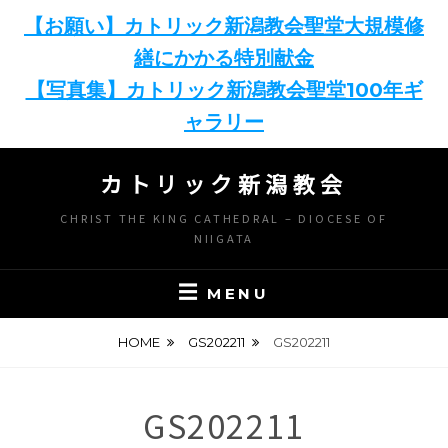
【お願い】カトリック新潟教会聖堂大規模修
繕にかかる特別献金
【写真集】カトリック新潟教会聖堂100年ギ
ャラリー
Skip
カトリック新潟教会
to
content
CHRIST THE KING CATHEDRAL – DIOCESE OF
NIIGATA
MENU
HOME
GS202211
GS202211
GS202211