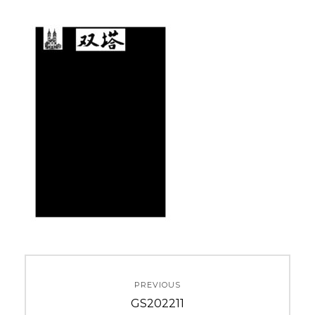
投
PREVIOUS
稿
Previous
GS202211