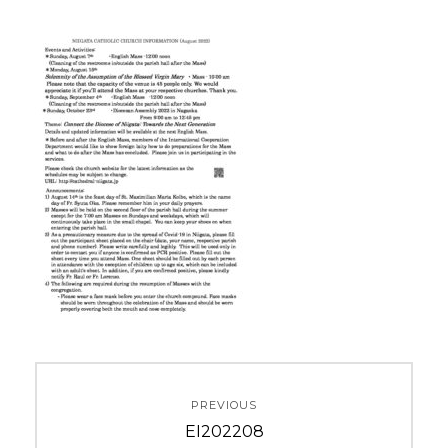
投
PREVIOUS
稿
Previous
EI202208