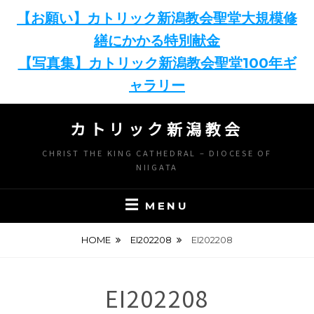
【お願い】カトリック新潟教会聖堂大規模修
繕にかかる特別献金
【写真集】カトリック新潟教会聖堂100年ギ
ャラリー
Skip
カトリック新潟教会
to
content
CHRIST THE KING CATHEDRAL – DIOCESE OF
NIIGATA
MENU
HOME
EI202208
EI202208
EI202208