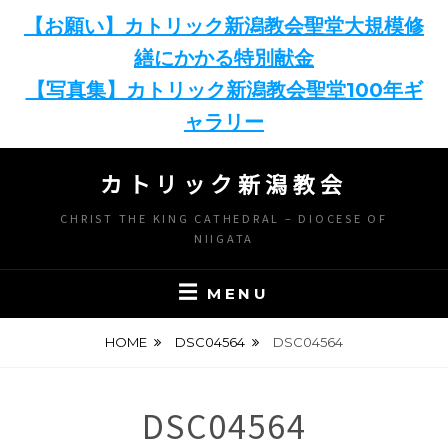
【お願い】カトリック新潟教会聖堂大規模修
繕にかかる特別献金
【写真集】カトリック新潟教会聖堂100年ギ
ャラリー
Skip
カトリック新潟教会
to
content
CHRIST THE KING CATHEDRAL – DIOCESE OF
NIIGATA
MENU
HOME
DSC04564
DSC04564
DSC04564