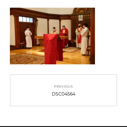
投
PREVIOUS
稿
Previous
DSC04564
ナ
post:
ビ