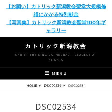
【お願い】カトリック新潟教会聖堂大規模修
繕にかかる特別献金
【写真集】カトリック新潟教会聖堂100年ギ
ャラリー
Skip
カトリック新潟教会
to
content
CHRIST THE KING CATHEDRAL – DIOCESE OF
NIIGATA
MENU
HOME
DSC02534
DSC02534
DSC02534