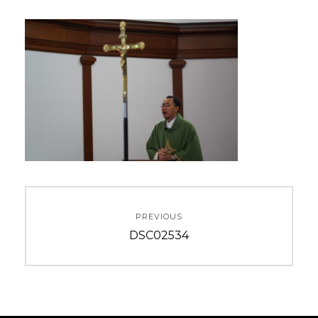
投
PREVIOUS
稿
Previous
DSC02534
ナ
post:
ビ