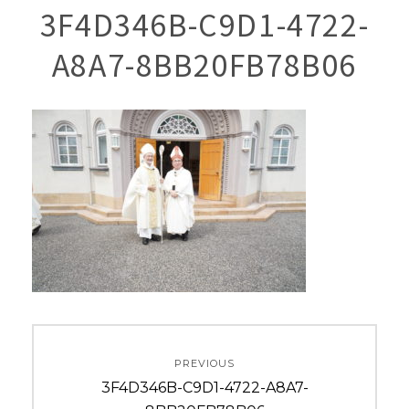
3F4D346B-C9D1-4722-
A8A7-8BB20FB78B06
投
PREVIOUS
稿
Previous
3F4D346B-C9D1-4722-A8A7-