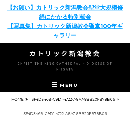
【お願い】カトリック新潟教会聖堂大規模修
繕にかかる特別献金
【写真集】カトリック新潟教会聖堂100年ギ
ャラリー
Skip
カトリック新潟教会
to
content
CHRIST THE KING CATHEDRAL – DIOCESE OF
NIIGATA
MENU
HOME
3F4D346B-C9D1-4722-A8A7-8BB20FB78B06
3F4D346B-C9D1-4722-A8A7-8BB20FB78B06