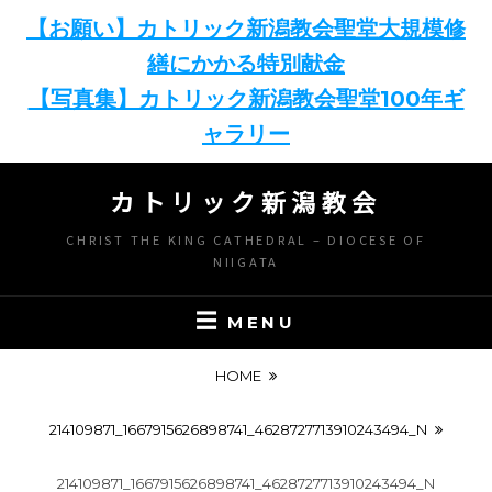
【お願い】カトリック新潟教会聖堂大規模修
繕にかかる特別献金
【写真集】カトリック新潟教会聖堂100年ギ
ャラリー
Skip
カトリック新潟教会
to
content
CHRIST THE KING CATHEDRAL – DIOCESE OF
NIIGATA
MENU
HOME
214109871_1667915626898741_4628727713910243494_N
214109871_1667915626898741_4628727713910243494_N