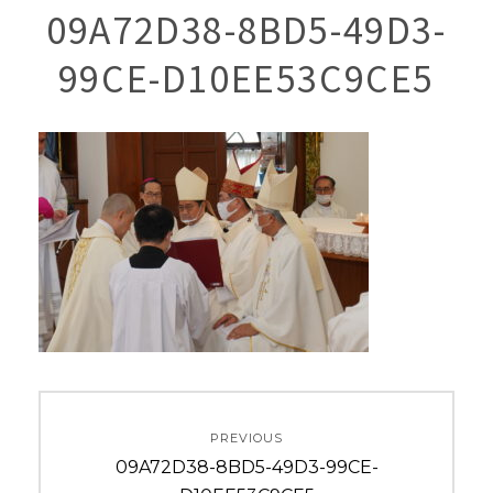
09A72D38-8BD5-49D3-
99CE-D10EE53C9CE5
投
PREVIOUS
稿
Previous
09A72D38-8BD5-49D3-99CE-