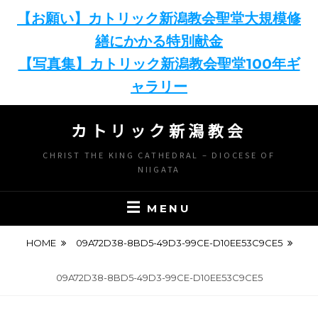
【お願い】カトリック新潟教会聖堂大規模修
繕にかかる特別献金
【写真集】カトリック新潟教会聖堂100年ギ
ャラリー
Skip
カトリック新潟教会
to
content
CHRIST THE KING CATHEDRAL – DIOCESE OF
NIIGATA
MENU
HOME
09A72D38-8BD5-49D3-99CE-D10EE53C9CE5
09A72D38-8BD5-49D3-99CE-D10EE53C9CE5