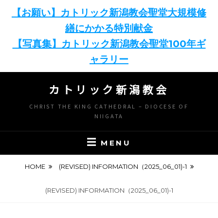
【お願い】カトリック新潟教会聖堂大規模修
繕にかかる特別献金
【写真集】カトリック新潟教会聖堂100年ギ
ャラリー
Skip
カトリック新潟教会
to
content
CHRIST THE KING CATHEDRAL – DIOCESE OF
NIIGATA
MENU
HOME
(REVISED) INFORMATION（2025_06_01)-1
(REVISED) INFORMATION（2025_06_01)-1