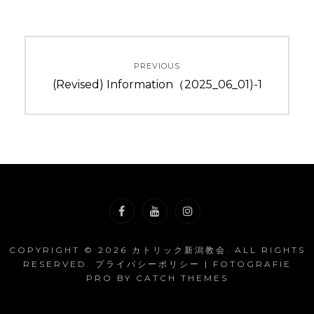
投
PREVIOUS
稿
Previous
(Revised) Information（2025_06_01)-1
ナ
post:
ビ
ゲ
ー
シ
Facebook
YouTube
Instagram
ョ
COPYRIGHT © 2026
カトリック新潟教会
. ALL RIGHTS
RESERVED.
プライバシーポリシー
| FOTOGRAFIE
ン
PRO BY
CATCH THEMES