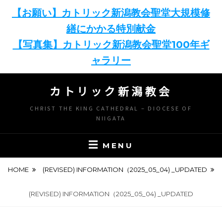
【お願い】カトリック新潟教会聖堂大規模修
繕にかかる特別献金
【写真集】カトリック新潟教会聖堂100年ギ
ャラリー
Skip
カトリック新潟教会
to
content
CHRIST THE KING CATHEDRAL – DIOCESE OF
NIIGATA
MENU
HOME
(REVISED) INFORMATION（2025_05_04) _UPDATED
(REVISED) INFORMATION（2025_05_04) _UPDATED