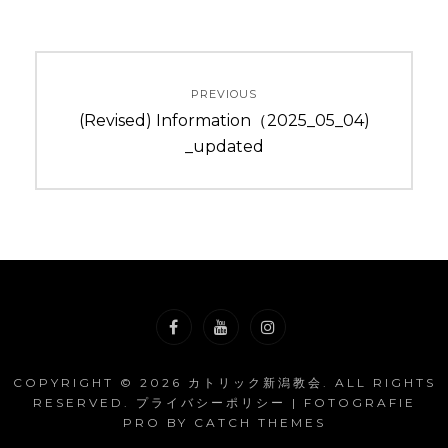
投
PREVIOUS
稿
Previous
(Revised) Information（2025_05_04)
ナ
post:
_updated
ビ
ゲ
ー
シ
ョ
Facebook
YouTube
Instagram
COPYRIGHT © 2026
カトリック新潟教会
. ALL RIGHTS
ン
RESERVED.
プライバシーポリシー
| FOTOGRAFIE
PRO BY
CATCH THEMES