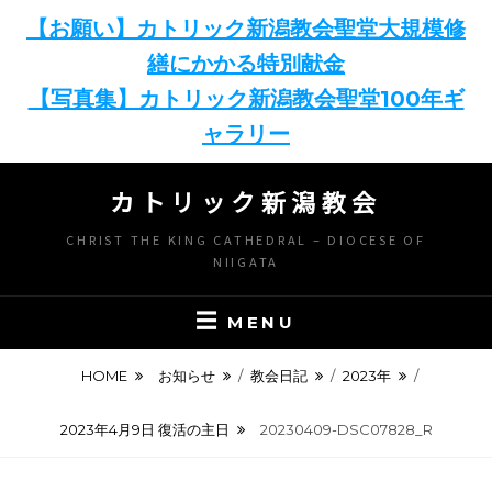
【お願い】カトリック新潟教会聖堂大規模修
繕にかかる特別献金
【写真集】カトリック新潟教会聖堂100年ギ
ャラリー
Skip
カトリック新潟教会
to
content
CHRIST THE KING CATHEDRAL – DIOCESE OF
NIIGATA
MENU
HOME
お知らせ
/
教会日記
/
2023年
/
2023年4月9日 復活の主日
20230409-DSC07828_R