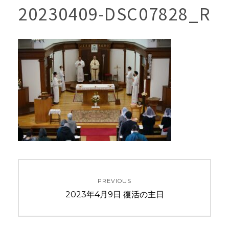
20230409-DSC07828_R
投
PREVIOUS
稿
Previous
2023年4月9日 復活の主日
ナ
post: