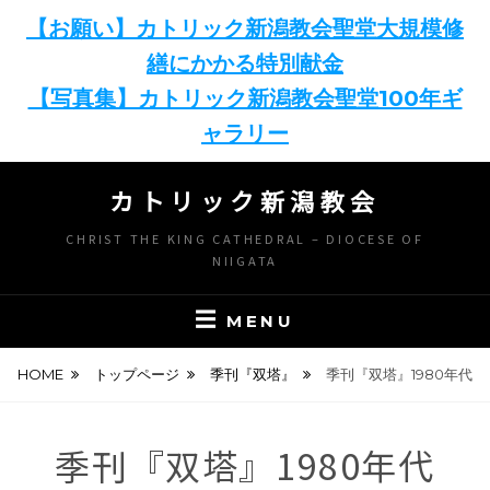
【お願い】カトリック新潟教会聖堂大規模修
繕にかかる特別献金
【写真集】カトリック新潟教会聖堂100年ギ
ャラリー
Skip
カトリック新潟教会
to
content
CHRIST THE KING CATHEDRAL – DIOCESE OF
NIIGATA
MENU
HOME
トップページ
季刊『双塔』
季刊『双塔』1980年代
季刊『双塔』1980年代