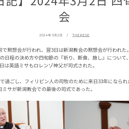
記】2024年3月2日 
会
POSTED
BY
2024年3月2日
THERESE
ON
同で黙想会が行われ、翌3日は新潟教会の黙想会が行われた
の日程の決め方や四旬節の『祈り、断食、施し』について
日は英語ミサもロレンゾ神父が司式された。
ンで過ごし、フィリピン人の司牧のために来日33年になられ
日ミサが新潟教会での最後の司式であった。