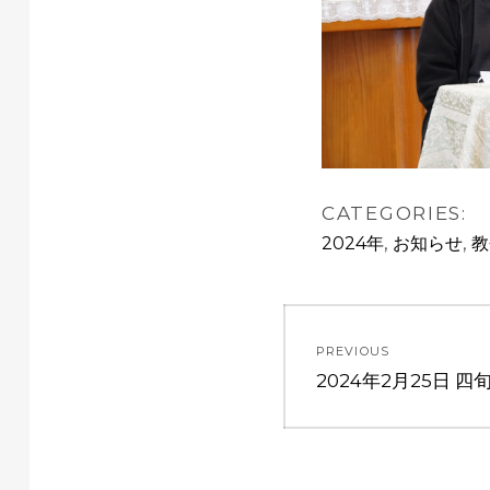
CATEGORIES:
,
,
2024年
お知らせ
教
投
PREVIOUS
稿
Previous
2024年2月25日 
post:
ナ
ビ