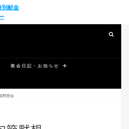
特別献金
ー
SEAR
教会日記・お知らせ
旬節黙想会