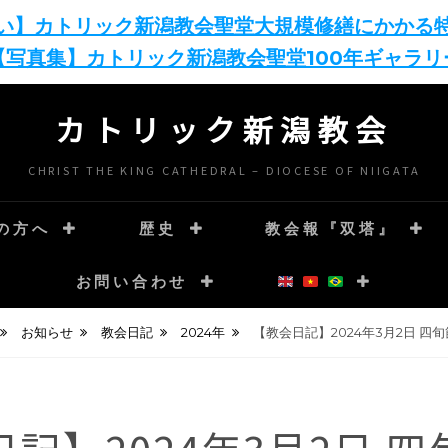
い】カトリック新潟教会聖堂大規模修繕にかかる
【写真集】カトリック新潟教会聖堂100年ギャラリ
カトリック新潟教会
CHRIST THE KING CATHEDRAL – DIOCESE OF NIIGATA
の方へ
歴史
教会報『双塔』
お問い合わせ
お知らせ
教会日記
2024年
【教会日記】2024年3月2日 四