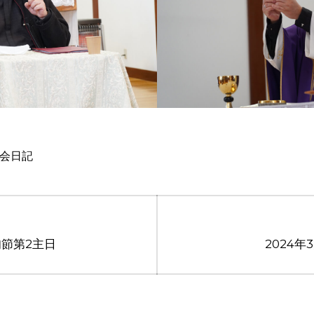
会日記
Next
四旬節第2主日
2024年
post: