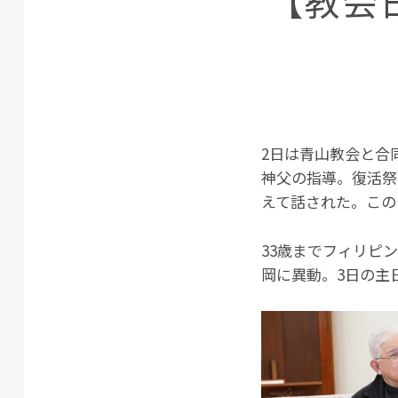
【教会日
2日は青山教会と合
神父の指導。復活祭
えて話された。この
33歳までフィリピ
岡に異動。3日の主