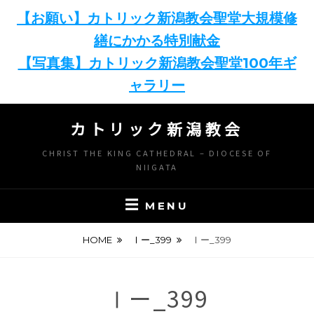
【お願い】カトリック新潟教会聖堂大規模修
繕にかかる特別献金
【写真集】カトリック新潟教会聖堂100年ギ
ャラリー
Skip
カトリック新潟教会
to
content
CHRIST THE KING CATHEDRAL – DIOCESE OF
NIIGATA
MENU
HOME
Ⅰー_399
Ⅰー_399
Ⅰー_399