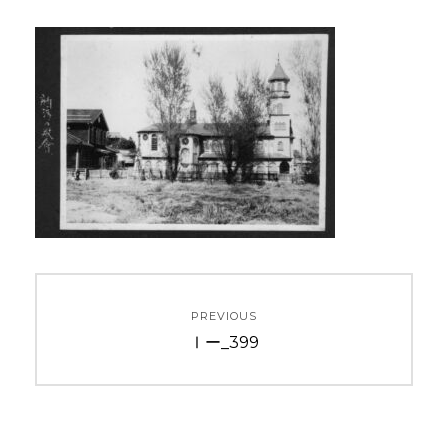
投
PREVIOUS
稿
Previous
Ⅰー_399
ナ
post:
ビ