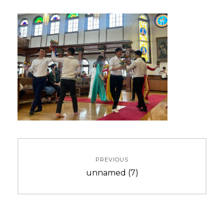
投
PREVIOUS
稿
Previous
unnamed (7)
ナ
post:
ビ