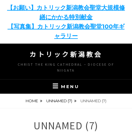
【お願い】カトリック新潟教会聖堂大規模修
繕にかかる特別献金
【写真集】カトリック新潟教会聖堂100年ギ
ャラリー
Skip
カトリック新潟教会
to
content
CHRIST THE KING CATHEDRAL – DIOCESE OF
NIIGATA
MENU
HOME
UNNAMED (7)
UNNAMED (7)
UNNAMED (7)