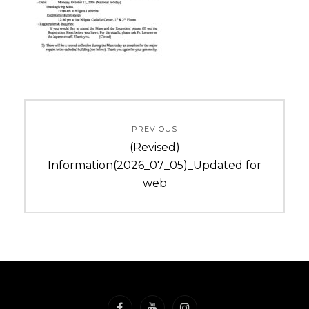
投
PREVIOUS
稿
Previous
(Revised)
ナ
post:
Information(2026_07_05)_Updated for
web
ビ
ゲ
ー
シ