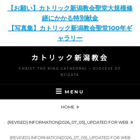
【お願い】カトリック新潟教会聖堂大規模修
繕にかかる特別献金
【写真集】カトリック新潟教会聖堂100年ギ
ャラリー
Skip
カトリック新潟教会
to
content
CHRIST THE KING CATHEDRAL – DIOCESE OF
NIIGATA
MENU
HOME
(REVISED) INFORMATION(2026_07_05)_UPDATED FOR WEB
(REVISED) INFORMATION(2026_07_05)_UPDATED FOR WEB