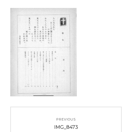
投
PREVIOUS
稿
Previous
IMG_8473