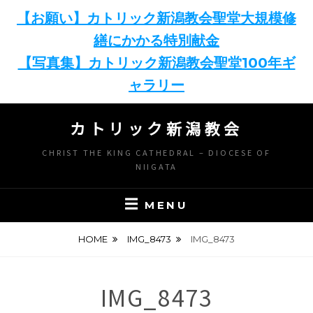
【お願い】カトリック新潟教会聖堂大規模修
繕にかかる特別献金
【写真集】カトリック新潟教会聖堂100年ギ
ャラリー
Skip
カトリック新潟教会
to
content
CHRIST THE KING CATHEDRAL – DIOCESE OF
NIIGATA
MENU
HOME
IMG_8473
IMG_8473
IMG_8473