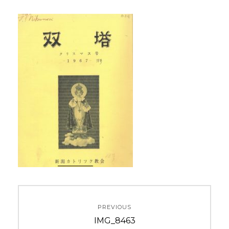
投
PREVIOUS
稿
Previous
IMG_8463