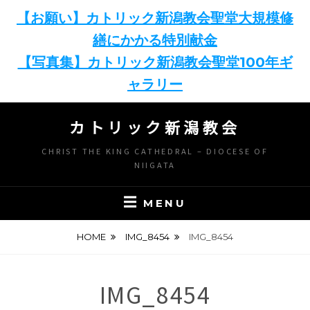
【お願い】カトリック新潟教会聖堂大規模修
繕にかかる特別献金
【写真集】カトリック新潟教会聖堂100年ギ
ャラリー
Skip
カトリック新潟教会
to
content
CHRIST THE KING CATHEDRAL – DIOCESE OF
NIIGATA
MENU
HOME
IMG_8454
IMG_8454
IMG_8454