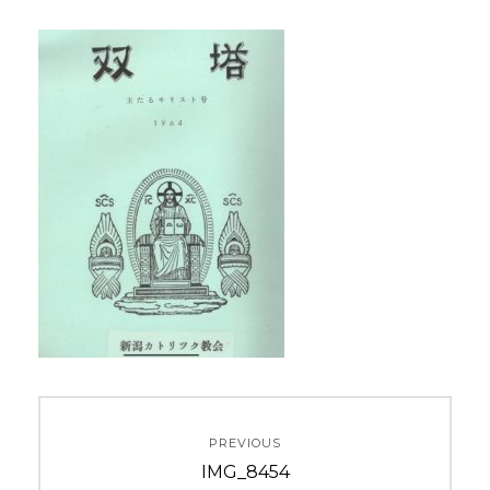
投
PREVIOUS
稿
Previous
IMG_8454