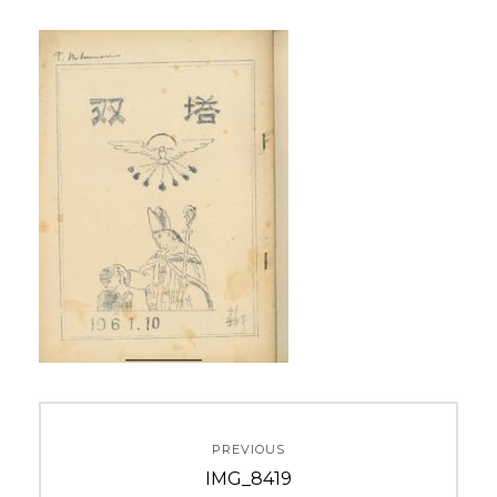
投
PREVIOUS
稿
Previous
IMG_8419