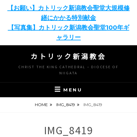
【お願い】カトリック新潟教会聖堂大規模修
繕にかかる特別献金
【写真集】カトリック新潟教会聖堂100年ギ
ャラリー
Skip
カトリック新潟教会
to
content
CHRIST THE KING CATHEDRAL – DIOCESE OF
NIIGATA
MENU
HOME
IMG_8419
IMG_8419
IMG_8419