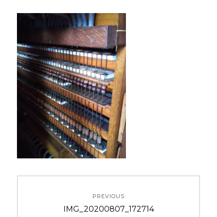
投
PREVIOUS
稿
Previous
IMG_20200807_172714