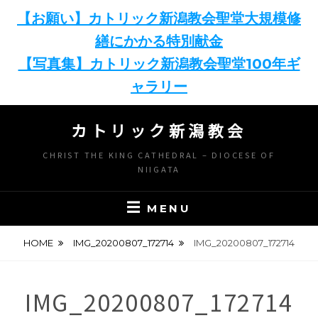
【お願い】カトリック新潟教会聖堂大規模修
繕にかかる特別献金
【写真集】カトリック新潟教会聖堂100年ギ
ャラリー
Skip
カトリック新潟教会
to
content
CHRIST THE KING CATHEDRAL – DIOCESE OF
NIIGATA
MENU
HOME
IMG_20200807_172714
IMG_20200807_172714
IMG_20200807_172714