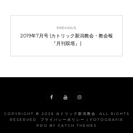
投
PREVIOUS
稿
Previous
2019年7月号 (カトリック新潟教会・教会報
ナ
post:
『月刊双塔』)
ビ
ゲ
ー
シ
ョ
Facebook
YouTube
Instagram
COPYRIGHT © 2026
カトリック新潟教会
. ALL RIGHTS
ン
RESERVED.
プライバシーポリシー
| FOTOGRAFIE
PRO BY
CATCH THEMES