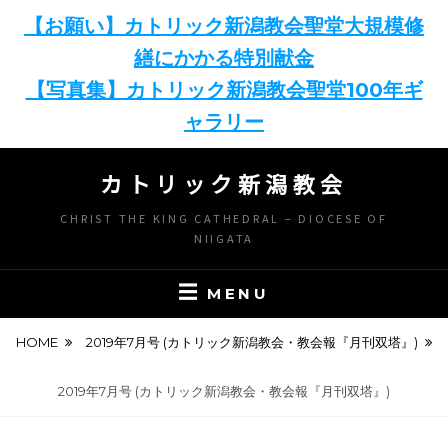
【お願い】カトリック新潟教会聖堂大規模修
繕にかかる特別献金
【写真集】カトリック新潟教会聖堂100年ギ
ャラリー
Skip
カトリック新潟教会
to
content
CHRIST THE KING CATHEDRAL – DIOCESE OF
NIIGATA
MENU
HOME
2019年7月号 (カトリック新潟教会・教会報『月刊双塔』)
2019年7月号 (カトリック新潟教会・教会報『月刊双塔』)