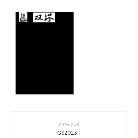
投
PREVIOUS
稿
Previous
GS202311