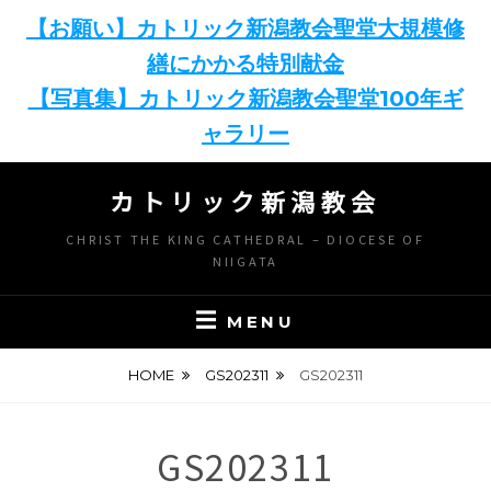
【お願い】カトリック新潟教会聖堂大規模修
繕にかかる特別献金
【写真集】カトリック新潟教会聖堂100年ギ
ャラリー
Skip
カトリック新潟教会
to
content
CHRIST THE KING CATHEDRAL – DIOCESE OF
NIIGATA
MENU
HOME
GS202311
GS202311
GS202311