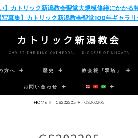
い】カトリック新潟教会聖堂大規模修繕にかかる
【写真集】カトリック新潟教会聖堂100年ギャラリ
カトリック新潟教会
CHRIST THE KING CATHEDRAL – DIOCESE OF NIIGATA
の方へ
歴史
教会報『双塔』
お問い合わせ
HOME
GS202205
GS202205