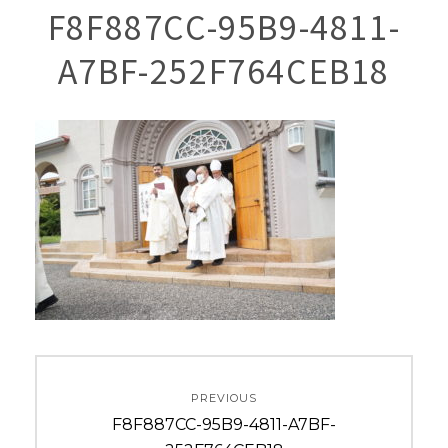
F8F887CC-95B9-4811-
A7BF-252F764CEB18
投
PREVIOUS
稿
Previous
F8F887CC-95B9-4811-A7BF-