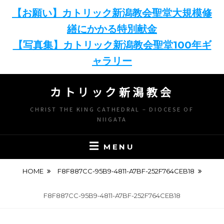
【お願い】カトリック新潟教会聖堂大規模修
繕にかかる特別献金
【写真集】カトリック新潟教会聖堂100年ギ
ャラリー
Skip
カトリック新潟教会
to
content
CHRIST THE KING CATHEDRAL – DIOCESE OF
NIIGATA
MENU
HOME
F8F887CC-95B9-4811-A7BF-252F764CEB18
F8F887CC-95B9-4811-A7BF-252F764CEB18