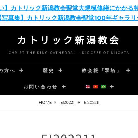
い】カトリック新潟教会聖堂大規模修繕にかかる
【写真集】カトリック新潟教会聖堂100年ギャラリ
カトリック新潟教会
CHRIST THE KING CATHEDRAL – DIOCESE OF NIIGATA
の方へ
歴史
教会報『双塔』
お問い合わせ
HOME
EI202211
EI202211