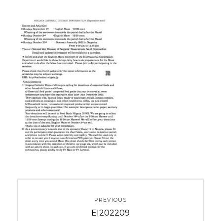
投
PREVIOUS
稿
Previous
EI202209