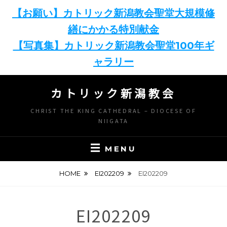
【お願い】カトリック新潟教会聖堂大規模修
繕にかかる特別献金
【写真集】カトリック新潟教会聖堂100年ギ
ャラリー
Skip
カトリック新潟教会
to
content
CHRIST THE KING CATHEDRAL – DIOCESE OF
NIIGATA
MENU
HOME
EI202209
EI202209
EI202209