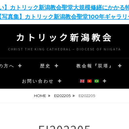
い】カトリック新潟教会聖堂大規模修繕にかかる
【写真集】カトリック新潟教会聖堂100年ギャラリ
カトリック新潟教会
CHRIST THE KING CATHEDRAL – DIOCESE OF NIIGATA
の方へ
歴史
教会報『双塔』
お問い合わせ
HOME
EI202205
EI202205