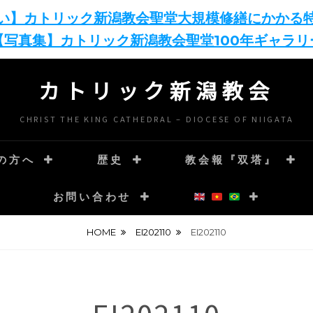
い】カトリック新潟教会聖堂大規模修繕にかかる
【写真集】カトリック新潟教会聖堂100年ギャラリ
カトリック新潟教会
CHRIST THE KING CATHEDRAL – DIOCESE OF NIIGATA
の方へ
歴史
教会報『双塔』
お問い合わせ
HOME
EI202110
EI202110