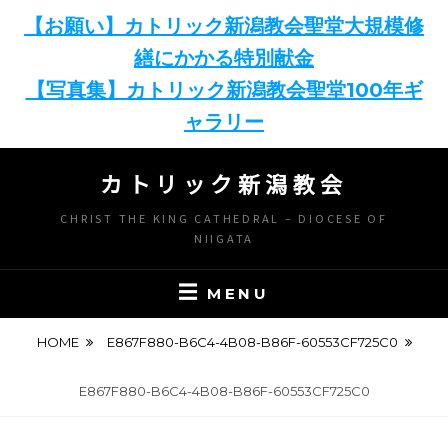
【お願い】カトリック新潟教会聖堂大規模修
繕にかかる特別献金
【写真集】カトリック新潟教会聖堂100年ギ
ャラリー
Skip
カトリック新潟教会
to
content
CHRIST THE KING CATHEDRAL – DIOCESE OF
NIIGATA
MENU
HOME
E867F880-B6C4-4B08-B86F-60553CF725C0
E867F880-B6C4-4B08-B86F-60553CF725C0