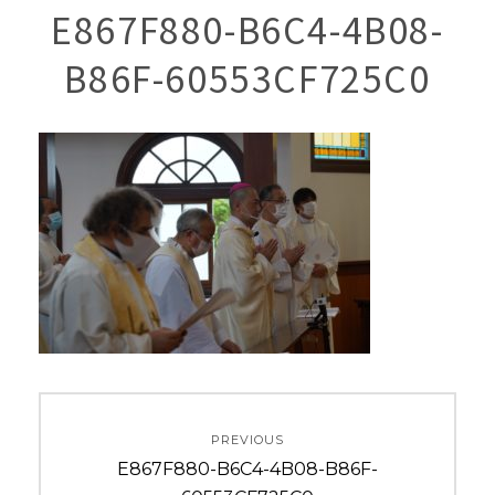
E867F880-B6C4-4B08-
B86F-60553CF725C0
投
PREVIOUS
稿
Previous
E867F880-B6C4-4B08-B86F-