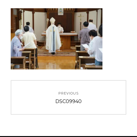
投
PREVIOUS
稿
Previous
DSC09940
ナ
post:
ビ