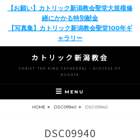
【お願い】カトリック新潟教会聖堂大規模修
繕にかかる特別献金
【写真集】カトリック新潟教会聖堂100年ギ
ャラリー
Skip
カトリック新潟教会
to
content
CHRIST THE KING CATHEDRAL – DIOCESE OF
NIIGATA
MENU
HOME
DSC09940
DSC09940
DSC09940