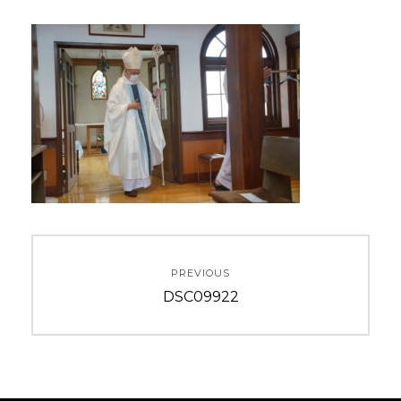
投
PREVIOUS
稿
Previous
DSC09922
ナ
post:
ビ