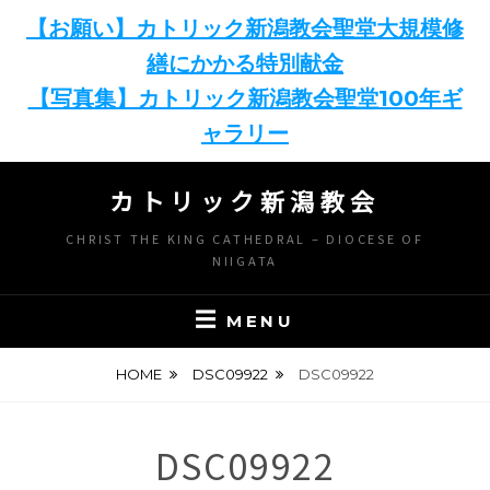
【お願い】カトリック新潟教会聖堂大規模修
繕にかかる特別献金
【写真集】カトリック新潟教会聖堂100年ギ
ャラリー
Skip
カトリック新潟教会
to
content
CHRIST THE KING CATHEDRAL – DIOCESE OF
NIIGATA
MENU
HOME
DSC09922
DSC09922
DSC09922