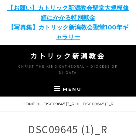
【お願い】カトリック新潟教会聖堂大規模修
繕にかかる特別献金
【写真集】カトリック新潟教会聖堂100年ギ
ャラリー
Skip
カトリック新潟教会
to
content
CHRIST THE KING CATHEDRAL – DIOCESE OF
NIIGATA
MENU
HOME
DSC09645 (1)_R
DSC09645 (1)_R
DSC09645 (1)_R