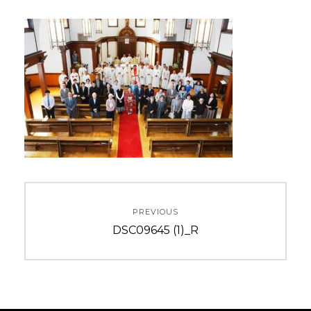
投
PREVIOUS
稿
Previous
DSC09645 (1)_R
ナ
post:
ビ