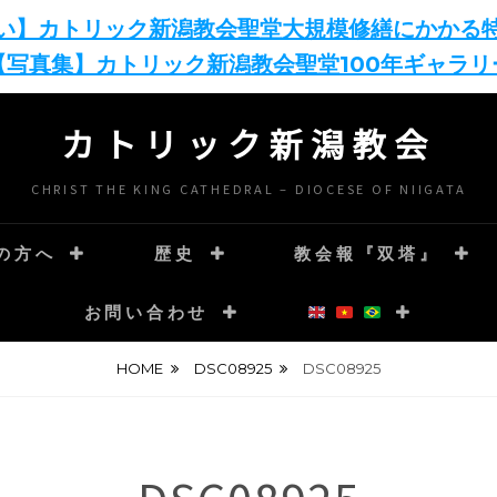
い】カトリック新潟教会聖堂大規模修繕にかかる
【写真集】カトリック新潟教会聖堂100年ギャラリ
カトリック新潟教会
CHRIST THE KING CATHEDRAL – DIOCESE OF NIIGATA
の方へ
歴史
教会報『双塔』
お問い合わせ
HOME
DSC08925
DSC08925