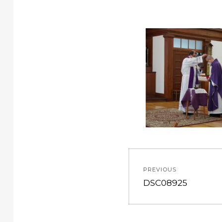
投
PREVIOUS
稿
Previous
DSC08925
post:
ナ