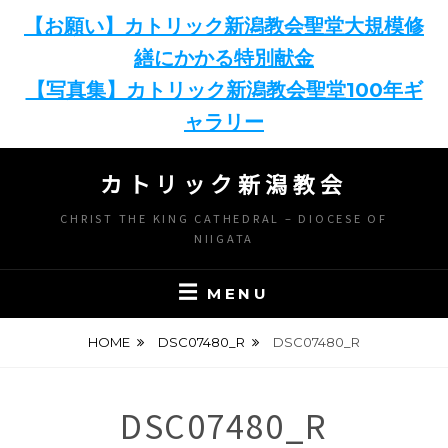
【お願い】カトリック新潟教会聖堂大規模修
繕にかかる特別献金
【写真集】カトリック新潟教会聖堂100年ギ
ャラリー
Skip
カトリック新潟教会
to
content
CHRIST THE KING CATHEDRAL – DIOCESE OF
NIIGATA
MENU
HOME
DSC07480_R
DSC07480_R
DSC07480_R