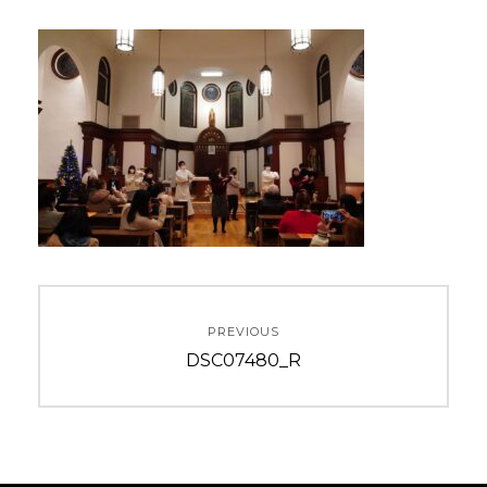
投
PREVIOUS
稿
Previous
DSC07480_R
ナ
post:
ビ