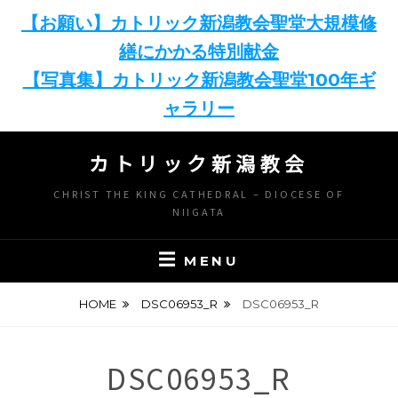
【お願い】カトリック新潟教会聖堂大規模修
繕にかかる特別献金
【写真集】カトリック新潟教会聖堂100年ギ
ャラリー
Skip
カトリック新潟教会
to
content
CHRIST THE KING CATHEDRAL – DIOCESE OF
NIIGATA
MENU
HOME
DSC06953_R
DSC06953_R
DSC06953_R