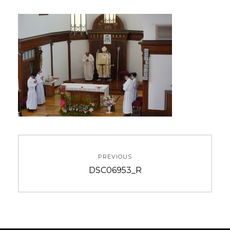
投
PREVIOUS
稿
Previous
DSC06953_R
ナ
post:
ビ