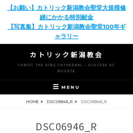
【お願い】カトリック新潟教会聖堂大規模修
繕にかかる特別献金
【写真集】カトリック新潟教会聖堂100年ギ
ャラリー
Skip
カトリック新潟教会
to
content
CHRIST THE KING CATHEDRAL – DIOCESE OF
NIIGATA
MENU
HOME
DSC06946_R
DSC06946_R
DSC06946_R