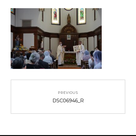
投
PREVIOUS
稿
Previous
DSC06946_R
ナ
post:
ビ