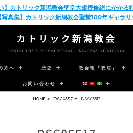
い】カトリック新潟教会聖堂大規模修繕にかかる
【写真集】カトリック新潟教会聖堂100年ギャラリ
カトリック新潟教会
CHRIST THE KING CATHEDRAL – DIOCESE OF NIIGATA
の方へ
歴史
教会報『双塔』
お問い合わせ
HOME
DSC05517
DSC05517