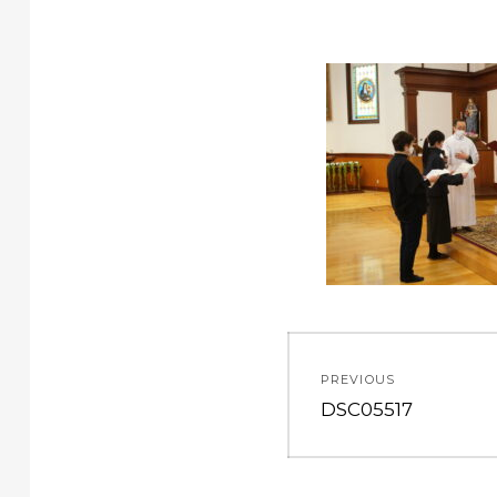
投
PREVIOUS
稿
Previous
DSC05517
post:
ナ