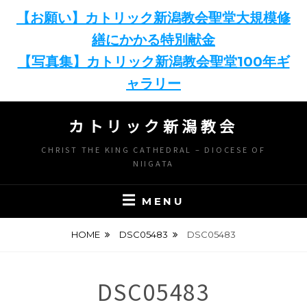
【お願い】カトリック新潟教会聖堂大規模修
繕にかかる特別献金
【写真集】カトリック新潟教会聖堂100年ギ
ャラリー
Skip
カトリック新潟教会
to
content
CHRIST THE KING CATHEDRAL – DIOCESE OF
NIIGATA
MENU
HOME
DSC05483
DSC05483
DSC05483