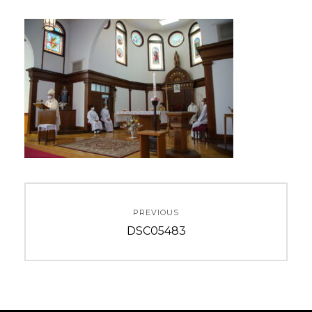
投
PREVIOUS
稿
Previous
DSC05483
ナ
post:
ビ