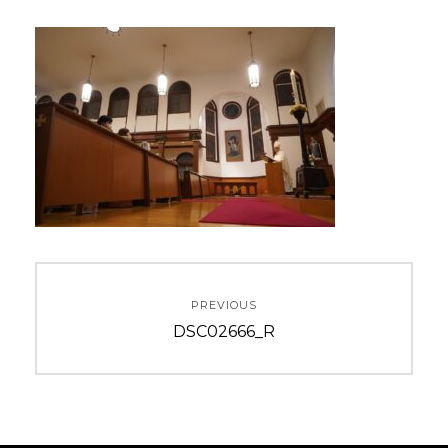
投
PREVIOUS
稿
Previous
DSC02666_R
ナ
post:
ビ