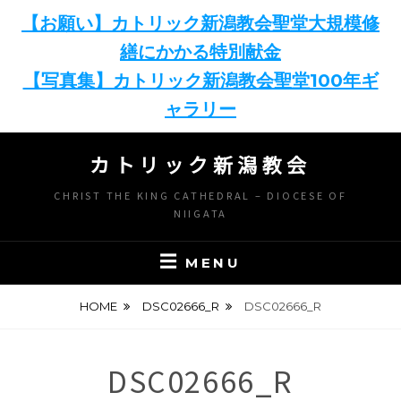
【お願い】カトリック新潟教会聖堂大規模修
繕にかかる特別献金
【写真集】カトリック新潟教会聖堂100年ギ
ャラリー
Skip
カトリック新潟教会
to
content
CHRIST THE KING CATHEDRAL – DIOCESE OF
NIIGATA
MENU
HOME
DSC02666_R
DSC02666_R
DSC02666_R