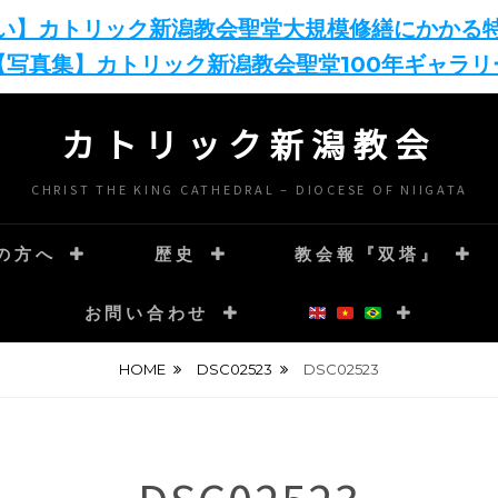
い】カトリック新潟教会聖堂大規模修繕にかかる
【写真集】カトリック新潟教会聖堂100年ギャラリ
カトリック新潟教会
CHRIST THE KING CATHEDRAL – DIOCESE OF NIIGATA
の方へ
歴史
教会報『双塔』
お問い合わせ
HOME
DSC02523
DSC02523