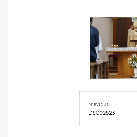
投
PREVIOUS
稿
Previous
DSC02523
post:
ナ