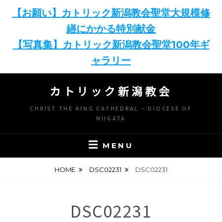
【お願い】カトリック新潟教会聖堂大規模修
繕にかかる特別献金
【写真集】カトリック新潟教会聖堂100年ギ
ャラリー
Skip
カトリック新潟教会
to
content
CHRIST THE KING CATHEDRAL – DIOCESE OF
NIIGATA
MENU
HOME
DSC02231
DSC02231
DSC02231