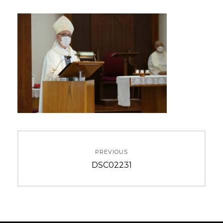
投
PREVIOUS
稿
Previous
DSC02231
ナ
post:
ビ