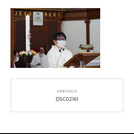
投
PREVIOUS
稿
Previous
DSC02161
ナ
post:
ビ