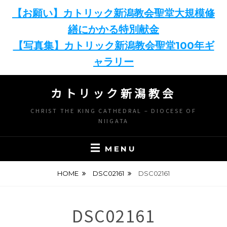
【お願い】カトリック新潟教会聖堂大規模修
繕にかかる特別献金
【写真集】カトリック新潟教会聖堂100年ギ
ャラリー
Skip
カトリック新潟教会
to
content
CHRIST THE KING CATHEDRAL – DIOCESE OF
NIIGATA
MENU
HOME
DSC02161
DSC02161
DSC02161