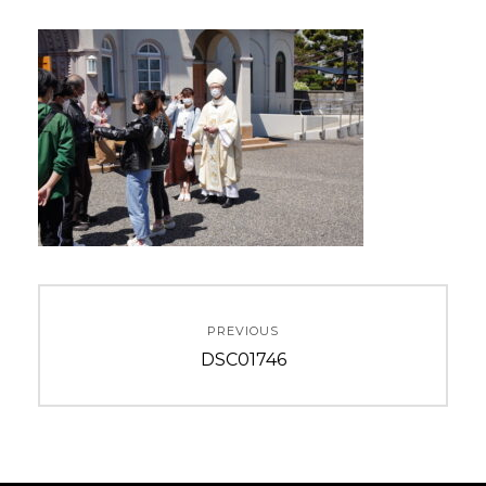
投
PREVIOUS
稿
Previous
DSC01746
ナ
post:
ビ