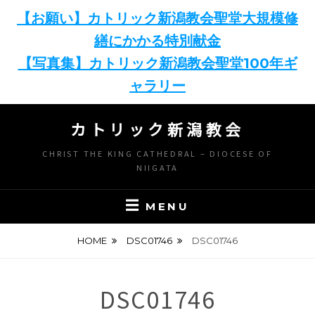
【お願い】カトリック新潟教会聖堂大規模修
繕にかかる特別献金
【写真集】カトリック新潟教会聖堂100年ギ
ャラリー
Skip
カトリック新潟教会
to
content
CHRIST THE KING CATHEDRAL – DIOCESE OF
NIIGATA
MENU
HOME
DSC01746
DSC01746
DSC01746