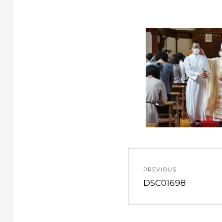
投
PREVIOUS
稿
Previous
DSC01698
post:
ナ