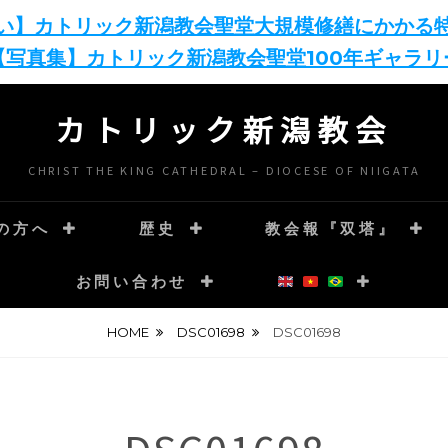
い】カトリック新潟教会聖堂大規模修繕にかかる
【写真集】カトリック新潟教会聖堂100年ギャラリ
カトリック新潟教会
CHRIST THE KING CATHEDRAL – DIOCESE OF NIIGATA
の方へ
歴史
教会報『双塔』
お問い合わせ
HOME
DSC01698
DSC01698