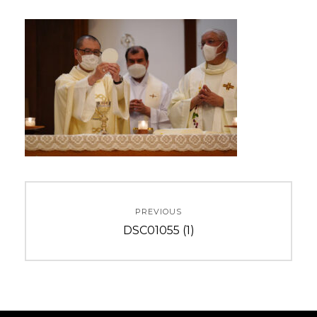
投
PREVIOUS
稿
Previous
DSC01055 (1)
ナ
post:
ビ
ゲ