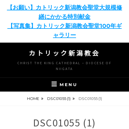
【お願い】カトリック新潟教会聖堂大規模修
繕にかかる特別献金
【写真集】カトリック新潟教会聖堂100年ギ
ャラリー
Skip
カトリック新潟教会
to
content
CHRIST THE KING CATHEDRAL – DIOCESE OF
NIIGATA
MENU
HOME
DSC01055 (1)
DSC01055 (1)
DSC01055 (1)