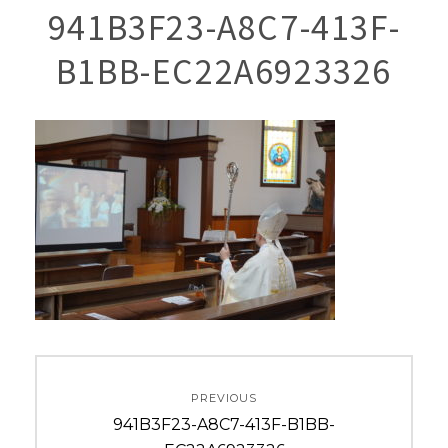
941B3F23-A8C7-413F-
B1BB-EC22A6923326
投
PREVIOUS
稿
Previous
941B3F23-A8C7-413F-B1BB-