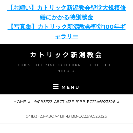
【お願い】カトリック新潟教会聖堂大規模修
繕にかかる特別献金
【写真集】カトリック新潟教会聖堂100年ギ
ャラリー
Skip
カトリック新潟教会
to
content
CHRIST THE KING CATHEDRAL – DIOCESE OF
NIIGATA
MENU
HOME
941B3F23-A8C7-413F-B1BB-EC22A6923326
941B3F23-A8C7-413F-B1BB-EC22A6923326