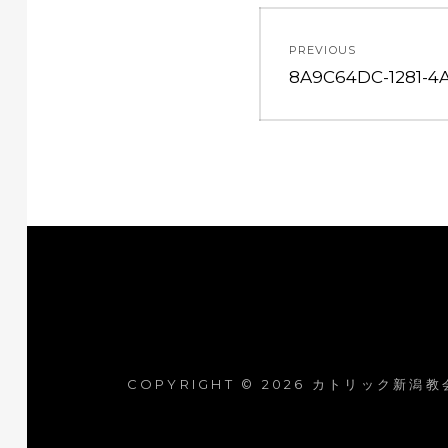
投
PREVIOUS
稿
Previous
8A9C64DC-1281-4
post:
ナ
ビ
ゲ
ー
シ
ョ
COPYRIGHT © 2026
カトリック新潟教
ン