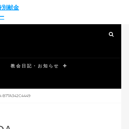
特別献金
ー
SEAR
教会日記・お知らせ
A-B77A342C4449