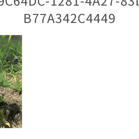
9C64DC-1281-4A27-83
B77A342C4449