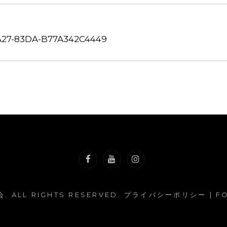
A27-83DA-B77A342C4449
Facebook
YouTube
Instagram
会
. ALL RIGHTS RESERVED.
プライバシーポリシー
| F