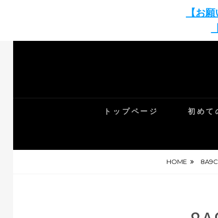
【お願
Skip
to
content
トップページ
初めて
HOME
8A9C