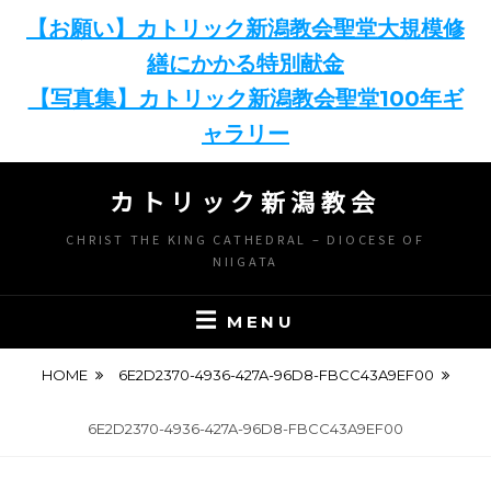
【お願い】カトリック新潟教会聖堂大規模修
繕にかかる特別献金
【写真集】カトリック新潟教会聖堂100年ギ
ャラリー
Skip
カトリック新潟教会
to
content
CHRIST THE KING CATHEDRAL – DIOCESE OF
NIIGATA
MENU
HOME
6E2D2370-4936-427A-96D8-FBCC43A9EF00
6E2D2370-4936-427A-96D8-FBCC43A9EF00